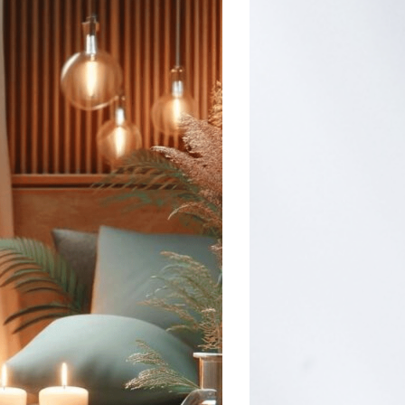
פראג
בהוד השרון
בהרצליה
בכפר סבא
ברמת השרון
ברעננה
בנתניה
בקיסריה
חיפה