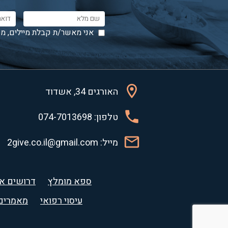
אני מאשר/ת קבלת מיילים, מס
האורגים 34, אשדוד
טלפון: 074-7013698
מייל: 2give.co.il@gmail.com
ספא מומלץ
דרושים אנ
עיסוי רפואי
מאמרים