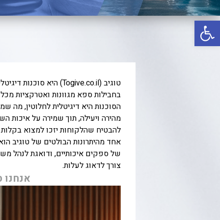
יוון
פתח סרגל נגישות
קפריסין
קריביים
איטליה
אירופה
טוגיב (Togive.co.il) 
רודוס
בחבילות ספא מגוונות ואטרקציות מכל 
הסוכנות היא דיגיטלית לחלוטין, מה שמ
טורקיה
מהירה ויעילה, תוך שמירה על איכות ה
אמסטרדם
להבטיח שהלקוחות יזכו למצוא בקלות 
אחד מהיתרונות הבולטים של טוגיב הוא
תאילנד
של ספקים איכותיים, ודואגת לנהל משא
ניו יורק
צורך לדאוג לעלות.
אנחנו ס
פאריז
לונדון
רומא