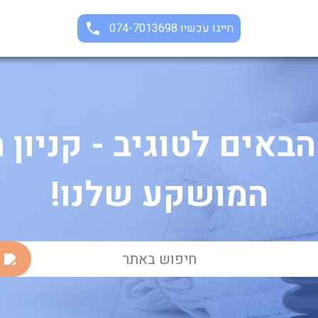
חייגו עכשיו 074-7013698
הבאים לטוגיב - קניון 
המושקע שלנו!