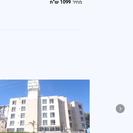
מחיר:
1099
ש"ח
פראג
בהוד השרון
בהרצליה
בכפר סבא
ברמת השרון
ברעננה
בנתניה
בקיסריה
חיפה