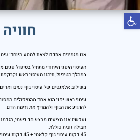
יוון
פתח סרגל נגישות
קפריסין
חוויה
קריביים
איטליה
אירופה
אנו מזמינים אתכם לצאת למסע מיוחד: עיסוי
רודוס
העיסוי היפני הייחודי מתחיל בטיפול פנים 
טורקיה
במהלך הטיפול, תיהנו מעיסוי ראש וקרקפת
אמסטרדם
בשילוב אלמנטים של עיסוי גוף נעים ואדים מ
תאילנד
עיסוי ראש יפני הוא אחד מהטיפולים המסור
ניו יורק
להרגיע את הגוף ולהמריץ את זרימת הדם.
פאריז
ועכשיו אנו מציעים מבצע חד פעמי, הזדמנ
חבילה זוגית כוללת:
לונדון
45 דקות עיסוי גוף קלאסי + 45 דקות עיסוי ראש יפני
רומא