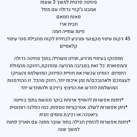
סוויטה פרטית למשך 3 שעות
אמבט ג'קוזי גדולה עם מפל
פראג
סאנת חמאם
בהוד השרון
חבית ארז
פינת שתייה חמה
בהרצליה
45 דקות עיסוי מקצועי ומרגיע לבחירת לקוח מחבילת סוגי עיסוי
בכפר סבא
קלאסיים
ברמת השרון
תתפנקו בעיסוי מרגיע, תהינו משהייה בתוך סוויטה גדולה
ברעננה
והמפוארת. כל זאת בסביבה מרגיעה ומפנקת, רחוקה מהמולת
היומיום. הזמינו עכשיו את חוויית הפינוק המושלמת והעניקו
בנתניה
לעצמכם ולאהובכם/ת זמן איכות יחד, רחוק מהכל. זו ההזדמנות
בקיסריה
המושלמת לחדש את הניצוץ ביניכם ולהתחדש יחד.
חיפה
*ניתנת אפשרות להוסיף ארוחת בוקר מוגשת בתוך בוויטה
*ניתן אפשרות לשלב אטרקציות נוספות, כמו הפלגה רומנטית
ביאטכה או רכיבת סוסים זוגית
*ניתנת אפשרות להזמין חבילה בתור שובר מתנה עם תאריך פתוח
למשך שנה