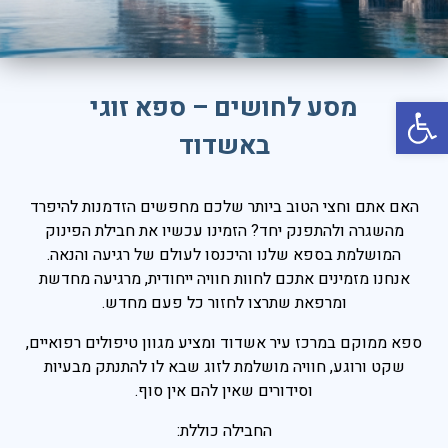
יוון
קפריסין
קריביים
פתח סרגל נגישות
מסע לחושים – ספא זוגי
איטליה
באשדוד
אירופה
רודוס
האם אתם וחצי הטוב ביותר שלכם מחפשים הזדמנות להיפרד
טורקיה
מהשגרה ולהתפנק יחד? הזמינו עכשיו את חבילת הפינוק
המושלמת בספא שלנו והיכנסו לעולם של רגיעה והנאה.
אמסטרדם
אנחנו מזמינים אתכם לחוות חוויה ייחודית, מרגיעה מחדשת
תאילנד
ומרפאת שתרצו לחזור כל פעם מחדש.
ניו יורק
ספא ממוקם במרכז עיר אשדוד ומציע מגוון טיפולים רפואיים,
שקט ורוגע, חוויה מושלמת לזוג שבא לו להתנתק מבעיות
פאריז
וסידורים שאין להם אין סוף.
לונדון
החבילה כוללת:
רומא