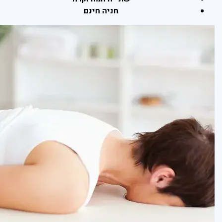
חניה חינם
פראג
בהוד השרון
בהרצליה
בכפר סבא
ברמת השרון
ברעננה
בנתניה
בקיסריה
חיפה