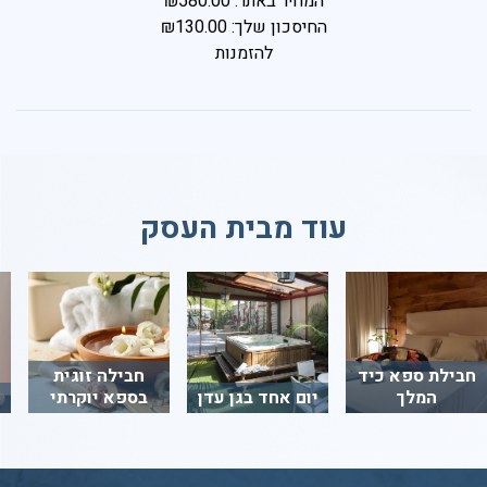
המחיר באתר: ₪580.00
החיסכון שלך: ₪130.00
להזמנות
עוד מבית העסק
חבילת ספא כיד
חבילה זוגית
המלך
יום אחד בגן עדן
בספא יוקרתי