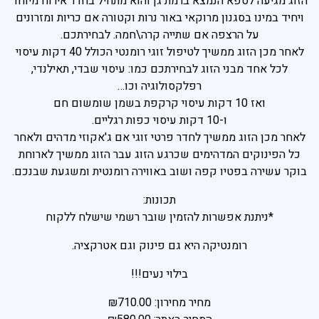
הזוג מגיעה לספא הנמצא ברמת גן והוא מתחיל בחדר אירוח מיוחד
ויחיד במינו בסגנון מרוקאי באור נרות וקטורה אם כריות ומזרונים
פראג
על הרצפה אם שתייה קרה\חמה. לבחירתכם.
בהוד השרון
לאחר מכן הזוג ממשיך לטיפול זוגי רומנטי הכולל 40 דקות עיסוי
לכל אחד מבני הזוג לבחירתכם כמו: עיסוי שבדי, תאילנדי,
בהרצליה
רפלקסולוגיה וכו…
בכפר סבא
ואז 10 דקות עיסוי קרקפת בשמן שומשום חם
ו-10 דקות עיסוי כפות רגליים.
ברמת השרון
לאחר מכן הזוג ממשיך לחדר פרטי זוגי אם ג'אקוזי מדהים ולאחר
ברעננה
כל הפינוקים המדהימים שכרגע הזוג עבר הזוג ממשיך לארוחת
בוקר עשירה בפטיו קפה ושוב באווירה רומנטית ומשגעת שבנכם.
בנתניה
תכונות:
בקיסריה
*ניתנת אפשרות להזמין שובר רשמי שישלח ללקוח
חיפה
רומנטיקה היא גם פינוק וגם אטרקציה.
בילוי נעים!!!
מחיר מחירון: ₪710.00