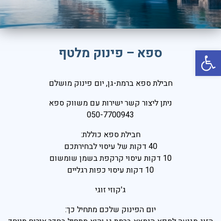
יוון
קפריסין
קריביים
פתח סרגל נגישות
ספא – פינוק מלטף
איטליה
אירופה
חבילת ספא ברמת-גן, יום פינוק מושלם
רודוס
ניתן ליצור קשר ישירות עם משווק ספא
טורקיה
050-7700943
אמסטרדם
חבילת ספא כוללת:
40 דקות של עיסוי לבחירתכם
תאילנד
10 דקות עיסוי קרקפת בשמן שומשום
ניו יורק
10 דקות עיסוי כפות רגליים
פאריז
ג'קוזי זוגי
לונדון
יום הפינוק שלכם מתחיל כך:
רומא