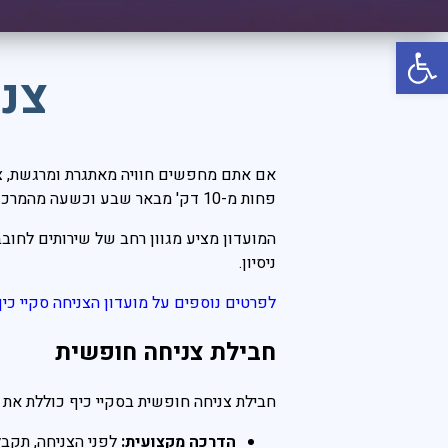
יוון
פתח סרגל נגישות
קפריסין
צנ
קריביים
איטליה
אירופה
אם אתם מחפשים חוויה מאתגרת ומרגשת, צנ
רודוס
פחות מ-10 דק' מבאר שבע וכשעה מהמרכז.
טורקיה
המועדון מציע מגוון רחב של שירותים לחובב
ניסיון.
אמסטרדם
תאילנד
לפרטים נוספים על מועדון הצניחה סקיי כיף
ניו יורק
חבילת צניחה חופשית
פאריז
חבילת צניחה חופשית בסקיי כיף כוללת את 
לונדון
הדרכה מקצועית:
לפני הצניחה, תקבל
רומא