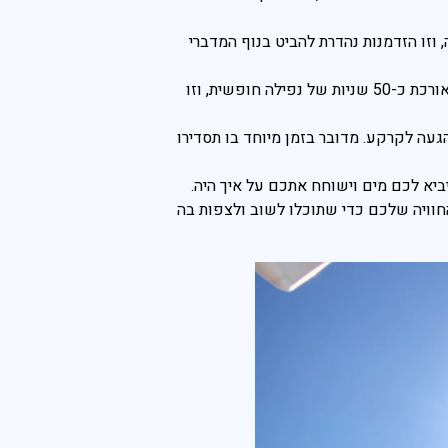
וזו הזדמנות נהדרת להביט בנוף המדברי
ברגע שתגיעו לגובה הרצוי, תצאו ממטוס הצניחה יחד עם מדריך או מדריכת הצניחה. הצניחה אורכת כ-50 שניות של נפילה חופשית, וזו
יכו לכ-8 דק' של ריחוף באוויר עד להגעה לקרקע. מדובר בזמן מיוחד בו תסדירו
יא לכם מים וישוחח אתכם על איך היה.
חוויה שלכם כדי שתוכלו לשוב ולצפות בה