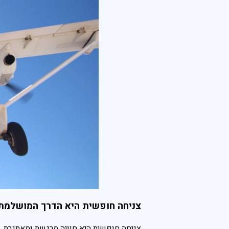
צניחה חופשית היא הדרך המושלמת 
צניחה חופשית היא חוויה מרגשת ומאתגרת, ש