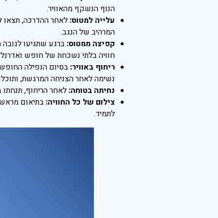
הנוף הנשקף מהאוויר.
פראג
עלייה למטוס:
לאחר ההדרכה, תצאו לק
המרהיב של הנגב.
בהוד השרון
קפיצה ממטוס:
בהרצליה
חוויה בלתי נשכחת של חופש ואדרנלין
ריחוף באוויר:
בכפר סבא
נשימה לאחר הצניחה המרגשת, ותוכלו ל
ברמת השרון
נחיתה בטוחה:
לאחר הריחוף, תנחתו 
צילום של כל החוויה:
בתיאום מראש נ
ברעננה
לתמיד.
בנתניה
בקיסריה
חיפה