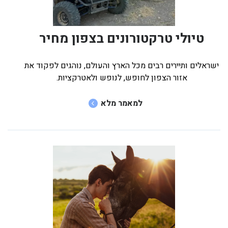
פראג
בהוד השרון
טיולי טרקטורונים בצפון מחיר
בהרצליה
ישראלים ותיירים רבים מכל הארץ והעולם, נוהגים לפקוד את
בכפר סבא
אזור הצפון לחופש, לנופש ולאטרקציות.
ברמת השרון
למאמר מלא
ברעננה
בנתניה
בקיסריה
חיפה