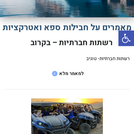
יוון
קפריסין
מאמרים על חבילות ספא ואטרקציות
קריביים
פתח סרגל נגישות
איטליה
רשתות חברתיות – בקרוב
אירופה
רודוס
רשתות חברתיות- טוגיב
טורקיה
למאמר מלא
אמסטרדם
תאילנד
ניו יורק
פאריז
לונדון
רומא