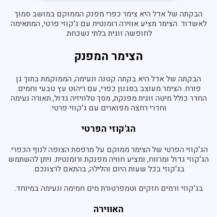
הבקתה של אדל היא צימר כפרי מפנק הממוקם במושב סמוך
פראג
לאשדוד. הצימר מציע אווירה רומנטית עם ג'קוזי פרטי, המתאימה
בהוד השרון
לחופשה זוגית בלתי נשכחת.
בהרצליה
הצימר המפנק
בכפר סבא
הבקתה של אדל היא בקתה קטנה ונעימה, הממוקמת בתוך גן
ברמת השרון
פורח. הצימר מעוצב בסגנון כפרי, עם ריהוט עץ טבעי וחמים.
החדר כולל מיטה זוגית מפנקת, מסך טלוויזיה גדול, תאורה נעימה
ברעננה
וחדרי רחצה מפוארים עם ג'קוזי פרטי.
בנתניה
הג'קוזי הפרטי
בקיסריה
הג'קוזי הפרטי של הצימר ממוקם על מרפסת הצופה לנוף הכפרי.
חיפה
הג'קוזי גדול ומרווח, ומציע חוויה מפנקת ורומנטית. ניתן להשתמש
בג'קוזי בכל שעות היום והלילה, בהתאם לרצונכם.
בג'קוזי זרמים חזקים וטמפרטורת מים חמימה ונעימה במיוחד.
האווירה