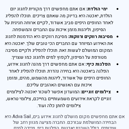
ימי הולדת:
אם אתם מחפשים דרך מקורית לחגוג יום
הולדת, יאכטה היא בדיוק מה שאתם צריכים. תוכלו להפליג
לאחד החופים היפים סביב אשדוד, לקיים ארוחה חגיגית על
הסיפון, וליהנות מזמן איכות עם החברים והמשפחה.
מסיבות רווקים ורווקות:
מסיבת רווקים היא הזדמנות לחגוג
את האירוע המיוחד עם החברים הכי טובים שלך. יאכטה היא
המקום המושלם לעשות זאת. תוכלו להפליג ולקיים מסיבה
מטורפת על הסיפון, לקפוץ למים ולחגוג כמו שצריך.
הפלגות כיף:
אם אתם מחפשים דרך מהנה לחגוג אירוע,
הפלגה ביאכטה היא בחירה נהדרת. תוכלו להפליג לאחד
החופים היפים של אשדוד, ליהנות מהשמש, מהים, ומזמן
איכות עם האנשים האהובים עליכם.
צילומים זוגיים:
המועדון אפשר לשכור יאכטה לצילומים
זוגיים לקראת אירועים משמעותיים בחייכם, צילומי טראש,
צילומים לחתן כלה ועוד.
אם אתם מחפשים מקום מושלם לחגוג אירוע בים, Adva Sail היא
הבחירה המושלמת עבורכם. החברה מציעה מגוון רחב של
שירותים, כולל השכרת יאכטות, הפלגות כיף, וירידה למים.