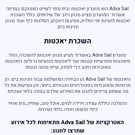
Adva Sail הוא מועדון יאכטות ובית ספר לשייט הממוקם במרינה
פראג
אשדוד. המועדון מציע מגוון רחב של שירותים, כולל השכרת
בהוד השרון
יאכטות לחגיגת ימי הולדת, מסיבות רווקים, הפלגות כיף ועוד מגוון
חגיגות בים.
בהרצליה
השכרת יאכטות
בכפר סבא
ברמת השרון
מועדון Adva Sail באשדוד מציע מגוון יאכטות להשכרה, החל
מיאכטות מפרשיות קטנות ועד ליאכטות מנועיות גדולות. היאכטות
ברעננה
מאובזרות היטב כדי לספק שייט מהנה ובטוח.
בנתניה
היאכטות של Adva Sail הן הבחירה המושלמת עבור חגיגות בים. הן
מרווחות ומאובזרות בסטנדרטים הגבוהים ביותר, והן מציעות את כל
בקיסריה
מה שאתם צריכים לחגוג את האירוע שלכם בצורה בלתי נשכחת.
חיפה
ההפלגה כוללת עצירה וירידה למים, אוכל טוב, שתייה, מזג אוויר
כיפי ופשוט חוויה בלתי נשכחת.
האטרקציות של Adva Sail מתאימות לכל אירוע
שתרצו לחגוג: