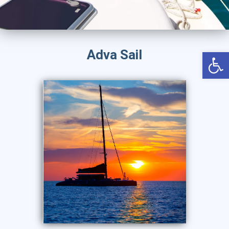
יוון
קפריסין
קריביים
פתח סרגל נגישות
Adva Sail
איטליה
אירופה
רודוס
טורקיה
אמסטרדם
תאילנד
ניו יורק
פאריז
לונדון
רומא