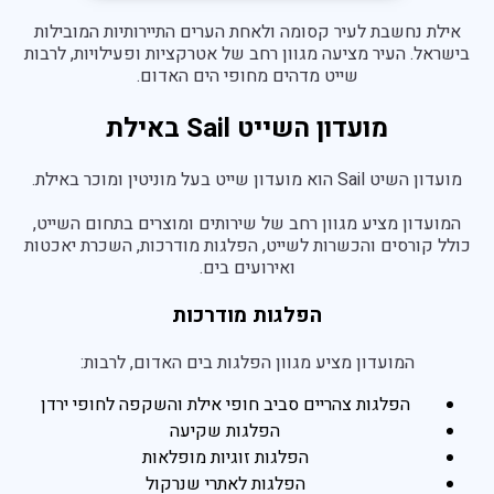
אילת נחשבת לעיר קסומה ולאחת הערים התיירותיות המובילות
פראג
בישראל. העיר מציעה מגוון רחב של אטרקציות ופעילויות, לרבות
בהוד השרון
שייט מדהים מחופי הים האדום.
בהרצליה
מועדון השייט Sail באילת
בכפר סבא
מועדון השיט Sail הוא מועדון שייט בעל מוניטין ומוכר באילת.
ברמת השרון
המועדון מציע מגוון רחב של שירותים ומוצרים בתחום השייט,
ברעננה
כולל קורסים והכשרות לשייט, הפלגות מודרכות, השכרת יאכטות
ואירועים בים.
בנתניה
בקיסריה
הפלגות מודרכות
חיפה
המועדון מציע מגוון הפלגות בים האדום, לרבות:
הפלגות צהריים סביב חופי אילת והשקפה לחופי ירדן
הפלגות שקיעה
הפלגות זוגיות מופלאות
הפלגות לאתרי שנרקול