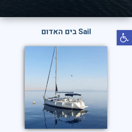
יוון
קפריסין
קריביים
פתח סרגל נגישות
Sail בים האדום
איטליה
אירופה
רודוס
טורקיה
אמסטרדם
תאילנד
ניו יורק
פאריז
לונדון
רומא